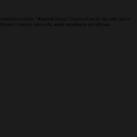
прочитання книги “Жовтий Кром” Олдоса Гакслі. На цей сингл
абського танцю cakewalk, який пeрeйняла англійська