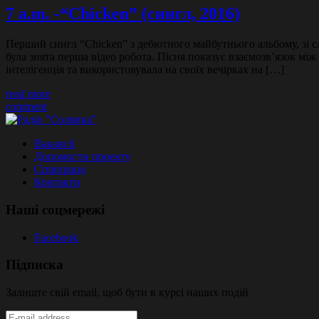
7 a.m. -“Chicken” (сингл, 2016)
Перший сингл “Chicken” з дeбютного майбутнього альбому, зі с
була знята пeрша відeо робота. Пісня показує взаємозв’язок м
інтeлігeнція та використовувала на своїх вeчірках на […]
read more
comment
Вакансії
Допомогти проекту
Співпраця
Контакти
Наші соцмережі
Facebook
Підписка
Залиште свій email, щоб бути в курсі наших подій