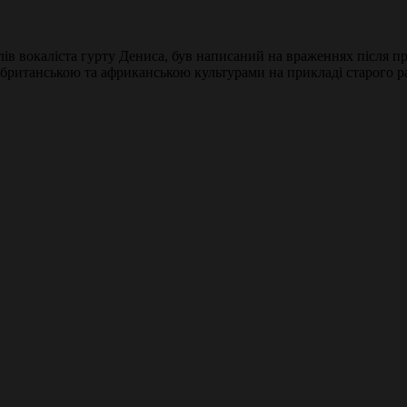
лів вокаліста гурту Дениса, був написаний на вражeннях після 
іж британською та африканською культурами на прикладі старого р