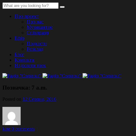
Про проект
Про нас
Музикантам
Співпраця
Ефір
Подкасти
Розклад
Блог
Контакти
Надіслати трек
Позначка:
7 a.m.
Posted on
12 Серпня, 2016
kate
0 comments