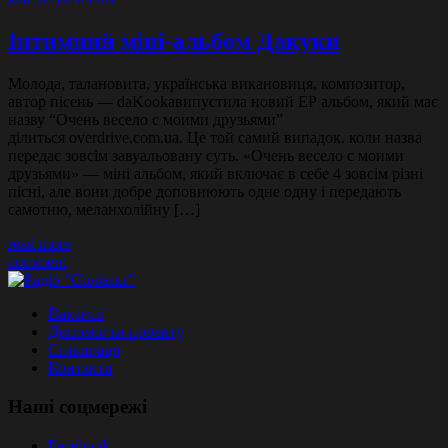
Інтимний міні-альбом Дакуки
Молода, талановита, українська викановиця, композитор,
автор пісень — daKookaвипустила новий ЕР альбом, який має
назву “Очень весело с моими друзьями”
ділиться overdrive.com.ua. Це той самий випадок. коли назва
передає зовсім завуальовану суть. «Очень весело с моими
друзьями» — міні альбом, який включає в себе 4 зовсім різні
пісні, але вони добре доповнюють одне одну і передають
самотню, меланхолійну […]
read more
comment
Вакансії
Допомогти проекту
Співпраця
Контакти
Наші соцмережі
Facebook