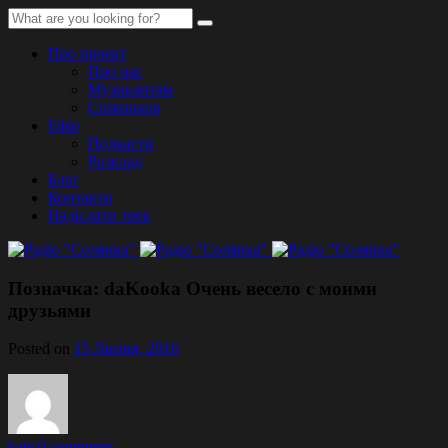
Про проект
Про нас
Музикантам
Співпраця
Ефір
Подкасти
Розклад
Блог
Контакти
Надіслати трек
Позначка:
daKooka Очень весело с моими
друзьями
Posted on
15 Липня, 2016
kate
0 comments