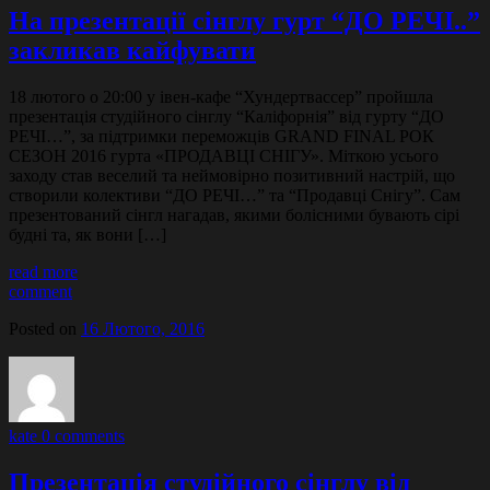
На презентації сінглу гурт “ДО РЕЧІ..”
закликав кайфувати
18 лютого о 20:00 у івен-кафе “Хундертвассер” пройшла
презентація студійного сінглу “Каліфорнія” від гурту “ДО
РЕЧІ…”, за підтримки переможців GRAND FINAL РОК
СЕЗОН 2016 гурта «ПРОДАВЦІ СНІГУ». Міткою усього
заходу став веселий та неймовірно позитивний настрій, що
створили колективи “ДО РЕЧІ…” та “Продавці Снігу”. Сам
презентований сінгл нагадав, якими болісними бувають сірі
будні та, як вони […]
read more
comment
Posted on
16 Лютого, 2016
kate
0 comments
Презентація студійного сінглу від