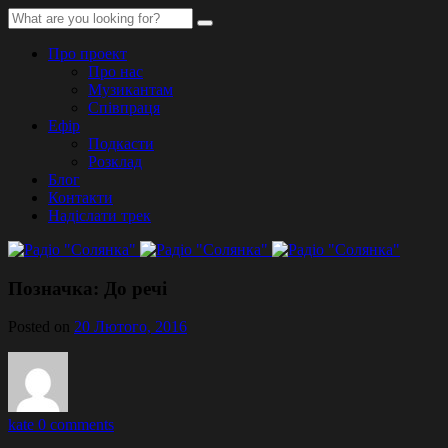
Про проект
Про нас
Музикантам
Співпраця
Ефір
Подкасти
Розклад
Блог
Контакти
Надіслати трек
Позначка:
До речі
Posted on
20 Лютого, 2016
kate
0 comments