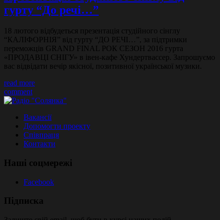
гурту “До речі…”
18 лютого відбудеться презентація студійного сінглу
“КАЛІФОРНІЯ” від гурту “ДО РЕЧІ…”, за підтримки
переможців GRAND FINAL РОК СЕЗОН 2016 гурта
«ПРОДАВЦІ СНІГУ» в івен-кафе Хундертвассер. Запрошуємо
вас відвідати вечір якісної, позитивної української музики.
read more
comment
Вакансії
Допомогти проекту
Співпраця
Контакти
Наші соцмережі
Facebook
Підписка
Залиште свій email, щоб бути в курсі наших подій