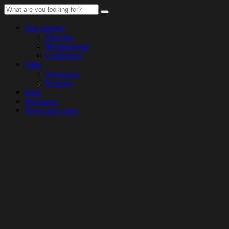
Про проект
Про нас
Музикантам
Співпраця
Ефір
Подкасти
Розклад
Блог
Контакти
Надіслати трек