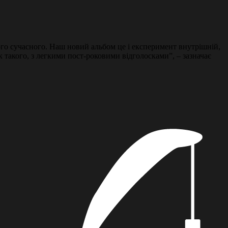
ного сучасного. Наш новий альбом це і експеримент внутрішній,
к такого, з легкими пост-роковими відголосками”, – зазначає