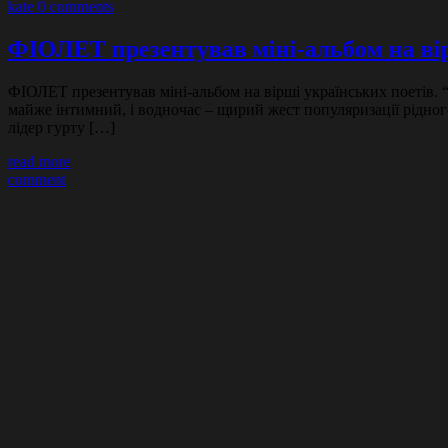
kate
0 comments
ФІОЛЕТ презентував міні-альбом на ві
ФІОЛЕТ презентував міні-альбом на вірші українських поетів. “
майже інтимний, і водночас – щирий жест популяризації рідного
лідер гурту […]
read more
comment