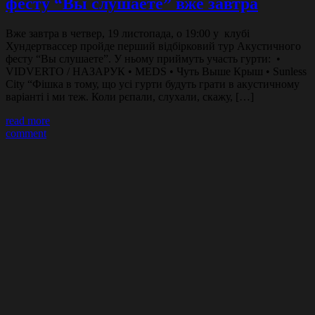
фесту “Вы слушаете” вже завтра
Вже завтра в четвер, 19 листопада, о 19:00 у клубі
Хундертвассер пройде перший відбірковий тур Акустичного
фесту “Вы слушаете”. У ньому приймуть участь гурти: •
VIDVERTO / НАЗАРУК • MEDS • Чуть Выше Крыш • Sunless
City “Фішка в тому, що усі гурти будуть грати в акустичному
варіанті і ми теж. Коли рєпали, слухали, скажу, […]
read more
comment