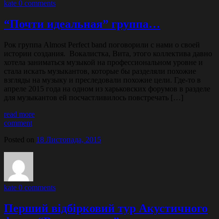
kate
0 comments
“Почти идеальная” группа…
Рок группа Almost Perfect band поговорили с нами о своей
истории создания. Вокалистка, Вита, этого коллектива давно
хотела заниматься музыкой на профессиональном уровне и
стала искать музыкантов, которые бы разделяли похожие
взгляды на музыку и преследовали похожие цели. Где-то в
апреле 2015 года на одном из харьковских форумов в разделе
для музыкантов ей посчастливилось повстречать […]
read more
comment
Posted on
18 Листопада, 2015
kate
0 comments
Перший відбірковий тур Акустичного