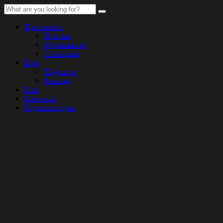
Про проект
Про нас
Музикантам
Співпраця
Ефір
Подкасти
Розклад
Блог
Контакти
Надіслати трек