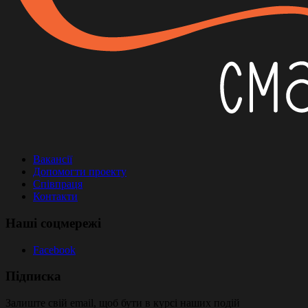
Вакансії
Допомогти проекту
Співпраця
Контакти
Наші соцмережі
Facebook
Підписка
Залиште свій email, щоб бути в курсі наших подій