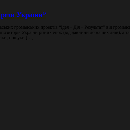
прези України”
аських громадських проектів “Ідея – Дія – Результат” від грома
мпозиторів України різних епох (від давнини до наших днів), а 
зики, пошуки […]