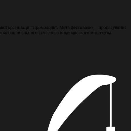
дської організації “Промолодь”. Мета фестивалю – пропагування
також національного сучасного виконавського мистецтва.