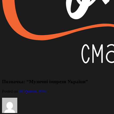
Позначка:
“Музичні імпрези України”
Posted on
20 Травня, 2016