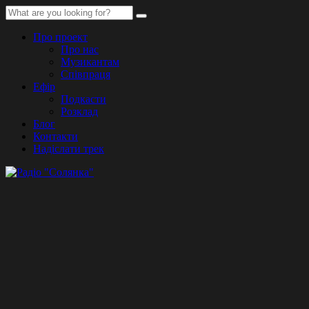
Про проект
Про нас
Музикантам
Співпраця
Ефір
Подкасти
Розклад
Блог
Контакти
Надіслати трек