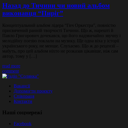
Назад до Тичини чи новий альбом
виконавця “Пиріг”
Концептуальний альбом лідера “Гич Оркестра”, повністю
присвячений ранній творчості Тичини. Що ж, нарешті й
Павло Григорович дочекався, що його надзвичайно звучну і
мелодійну поезію поклали на музику. Ще одна віха у історії
українського року, не менше. Слухаємо. Що ж до рецензії –
мабуть, про цей альбом ніхто не розказав цікавіше, ніж сам
автор, тому у […]
read more
comment
Вакансії
Допомогти проекту
Співпраця
Контакти
Наші соцмережі
Facebook