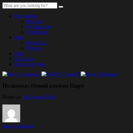
Про проект
Про нас
Музикантам
Співпраця
Ефір
Подкасти
Розклад
Блог
Контакти
Надіслати трек
Позначка:
Новий альбом Пиріг
Posted on
18 Серпня, 2016
kate
0 comments