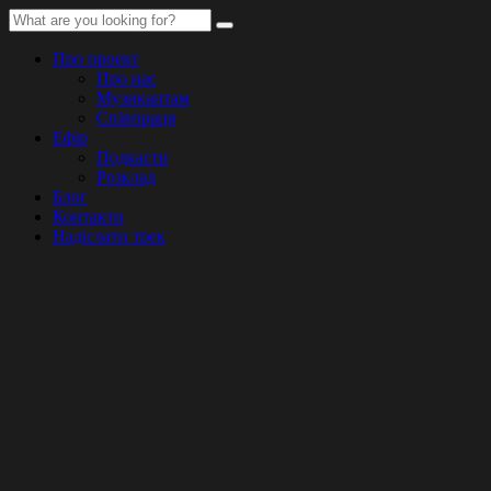
Про проект
Про нас
Музикантам
Співпраця
Ефір
Подкасти
Розклад
Блог
Контакти
Надіслати трек