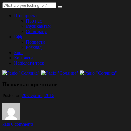
Про проект
Про нас
Музикантам
Співпраця
Ефір
Подкасти
Розклад
Блог
Контакти
Надіслати трек
Позначка:
прочитане
Posted on
20 Серпня, 2016
kate
0 comments