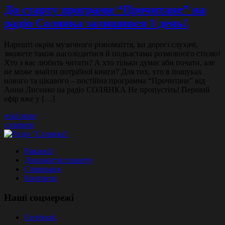
До старту програми “Прочитане” на
радіо Солянка залишився 1 день!
Нарешті окрім музичного різномаїття, ви дорогі слухачі,
зможете також насолодитися й подкастами розмовного стилю!
Хто з вас любить читати? А хто тільки думає аби почати, але
не може знайти потрібної книги? Для тих, хто в пошуках
нового та цікавого – постійна программа “Прочитане” від
Анни Лисенко на радіо СОЛЯНКА Не пропустіть! Перший
ефір вже у […]
read more
comment
Вакансії
Допомогти проекту
Співпраця
Контакти
Наші соцмережі
Facebook