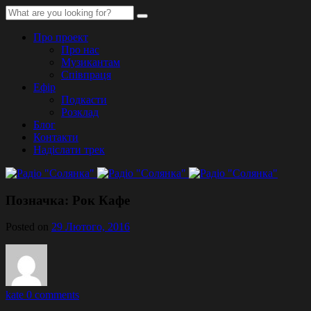
Про проект
Про нас
Музикантам
Співпраця
Ефір
Подкасти
Розклад
Блог
Контакти
Надіслати трек
Позначка:
Рок Кафе
Posted on
29 Лютого, 2016
kate
0 comments