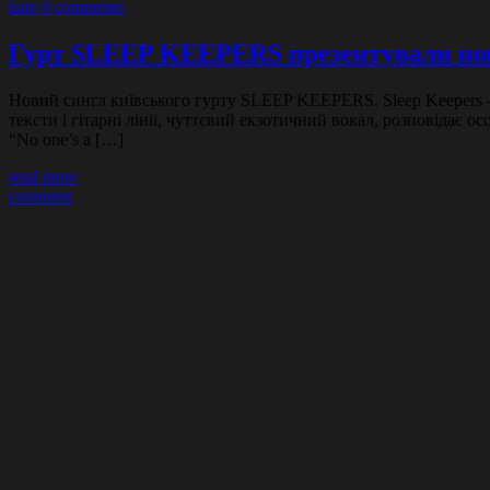
kate
0 comments
Гурт SLEEP KEEPERS презентували но
Новий сингл київського гурту SLEEP KEEPERS. Sleep Keepers – 
тексти і гітарні лінії, чуттєвий екзотичний вокал, розповідає о
“No one’s a […]
read more
comment