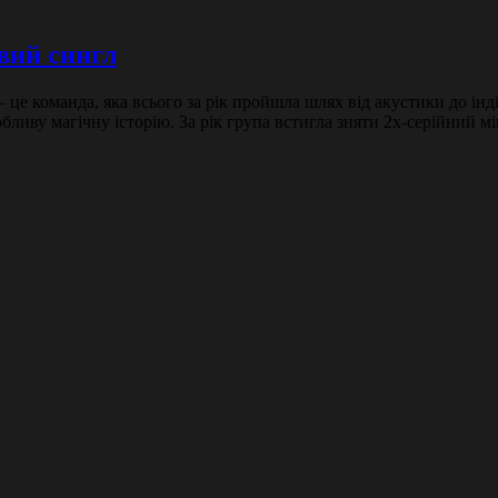
вий сингл
це команда, яка всього за рік пройшла шлях від акустики до інді
собливу магічну історію. За рік група встигла зняти 2х-серійний 