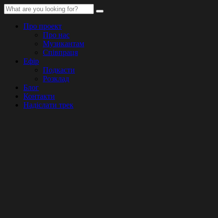
Про проект
Про нас
Музикантам
Співпраця
Ефір
Подкасти
Розклад
Блог
Контакти
Надіслати трек