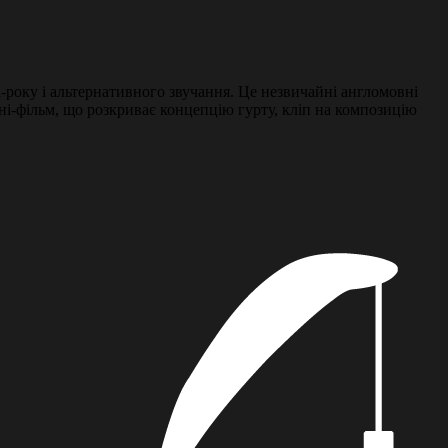
-року і альтернативного звучання. Це незвичайні англомовні
міні-фільм, що розкриває концепцію гурту, кліп на композицію