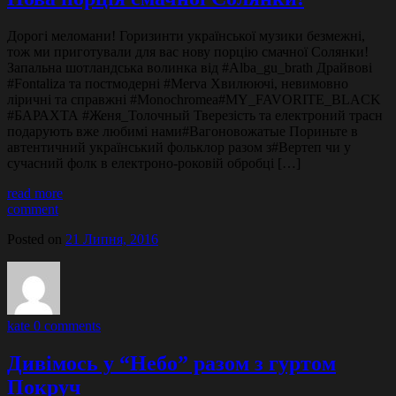
Дорогі меломани! Горизинти української музики безмежні,
тож ми приготували для вас нову порцію смачної Солянки!
Запальна шотландська волинка від #Alba_gu_brath Драйвові
#Fontaliza та постмодерні #Merva Хвилюючі, невимовно
ліричні та справжні #Monochromea#MY_FAVORITE_BLACK
#БАРАХТА #Женя_Толочный Тверезість та електроний трасн
подарують вже любимі нами#Вагоновожатые Пориньте в
автентичний український фольклор разом з#Вертеп чи у
сучасний фолк в електроно-роковій обробці […]
read more
comment
Posted on
21 Липня, 2016
kate
0 comments
Дивімось у “Небо” разом з гуртом
Покруч