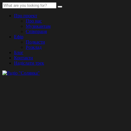
Про проект
Про нас
Музикантам
Співпраця
Ефір
Подкасти
Розклад
Блог
Контакти
Надіслати трек