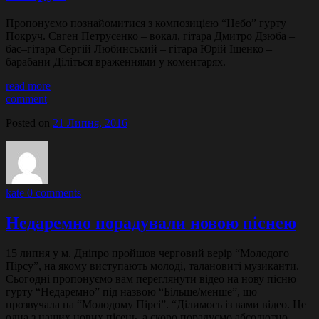
Пропонуємо познайомитися з композицією “Небо” гурту
Покруч. Євген Петрусенко – вокал, гітара Дмитро Дзюба –
бас–гітара Сергій Любинський – гітара Юрій Іщенко –
барабани Діліться враженнями у коментарях.
read more
comment
Posted on
21 Липня, 2016
kate
0 comments
Недаремно порадували новою піснею
15 липня у м. Дніпро пройшов черговий верір “Молодого
Пірсу”, на якому виступають молоді, талановиті музиканти.
Сьогодні пропонуємо вам переглянути відео на нову пісню
гурту “Недаремно” під назвою “Більше/менше”, що
прозвучала на “Молодому Пірсі”. “Ділимось із вами відео. Це
одна з наших нових пісень, а скоро порадуємо абсолютно