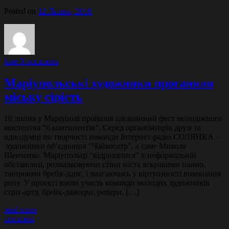
Posted on
12 Липня, 2016
kate
0 comments
Маріупольські художники проганяли
міську сірість
10 липня у Маріуполі пройшов цікавинний фест молодіжного
мистецтва “6 континентів”. Серед організаторів друзі та
однодумці по творчості команди Інтернет-радіо СОЛЯНКА –
художники об’єднання “Чайкосетр”, а саме Микола
Шевченко. Маріупольці “відривалися” в неформальній
обстановці, розмальовуючи стіни міста яскравими панно,
танцюючи брейк-данс, і змагаючись у віртуозності виконання
репу. У проекті взяли участь команди молодих художників
стріт-арту, брейк-дансери, репери. […]
read more
comment