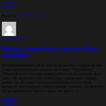
read more
comment
Posted on
18 Липня, 2016
kate
0 comments
Музика у чорно-білих тонах від Жені
Толочного
29 червня виконавец Женя Толочний виклав у соцмережі свій
новий дебютний мини-альбом під назвою “ЧерноБелое”.
«ЧерноеБелое» – це наша перша робота, це рік пошуків свого
звуку. Ми записали п’ять пісень (одна українською мовою,
решта – російською) з різним посиланням та музичним
настроєм, щоб передати палітру емоцій слухачеві. Після релізу
EP ми презентуємо три live–відео, які були […]
read more
comment