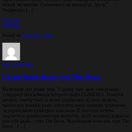
новим звучанням! Побачимось на концертах, друзі.”
Недаремно […]
read more
comment
Posted on
19 Липня, 2016
kate
0 comments
Солов’їний фолк-гур The Doox
Музичний світ немає меж. У цьому чим далі, тим більше,
утверджується команда Інтернет-радіо СОЛЯНКА. Пошуки
цікавої, самобутньої та нової української музики щодень
приносить команді радіо захопливу шану нашими талантами
та українською культурою взагалом. Й сьогодні хочемо
поділитися враженнями про колектив, який знедавна відкрило
для себе радіо – гурт The Doox. Український етно-рок гурт The
Doox – […]