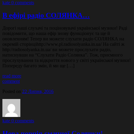
kate
0 comments
В ефірі радіо СОЛЯНКА…
Дорогі наші слухачі та поціновувачі української музики! Раді
повідомити, що наша ефір знову функціонує та ще й
оновленням! Тепер ви можете слухати радіо СОЛЯНКА на
окремій сторінціhttp://www.pl.radiosolyanka.in.ua/ На сайті ж
http://radiosolyanka.in.ua/ ви можете прослухати радіо,
натиснувши на “Слухати Радіо Солянка”. Тож, приємного
прослухування та відкриття нового у світі української музики!
Попереду багато змін, й ми ще […]
read more
comment
Posted on
22 Липня, 2016
kate
0 comments
Нова порція смачної Солянки!