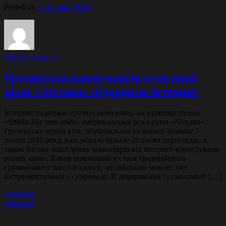
Posted on
11 Липня, 2016
kate
0 comments
Грузинська кавер-версія культової
пісні «Nirvana» підкорила інтернет
Інтернет підкорює грузинський кавер на культову пісню
«Smells like teen spirit» американської рок-групи «Nirvana».
Грузинська версія хіта, опублікована на каналі Youtube 7
липня 2016 року, вже зібрала більше 26 тисяч переглядів, а
також багато захоплених коментарів від інтернет-користувачів
різних країн. Кавер виконаний в стилі традиційного
грузинського багатоголосся, англійською мовою, без
інструментального супроводу. В довершення грузинський […]
read more
comment