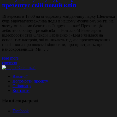
презентує свій новий кліп
19 вересня в 18:00 на оглядовому майданчику парку Шевченка
буде відбуватисяважлива подія в нашому музичному житті, на
якому ми хочемо бачити своїх друзів— вас! Презентація
дебютного кліпу. ТримайсяЗа — Розпалюй! Режисером
відеороботи став Олексій Тараненко : «Ідея з’явилася на
основі тих настроїв, які виникають під час прослуховування
пісні – вона про людські відносини, про пристрасть, про
найсокровенніше. Ми […]
read more
comment
Вакансії
Допомогти проекту
Співпраця
Контакти
Наші соцмережі
Facebook