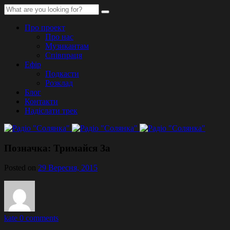
Про проект
Про нас
Музикантам
Співпраця
Ефір
Подкасти
Розклад
Блог
Контакти
Надіслати трек
Позначка:
Тримайся За
Posted on
29 Вересня, 2015
kate
0 comments