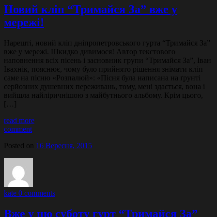
Новий кліп “Тримайся За” вже у
мережі!
Нарешті, новий кліп дніпропетровського гурта “Тримайся За”
вже у мережі. Шкидко дивимося! Автор текстового
наповнення всіх пісень і засновник групи “Тримайся За”, Іван
Івахнік, пояснює, чому було прийнято рішення знімати кліп
саме на пісню «Розпалюй»: «Пісня була написана на ґрунті
серйозних душевних переживань, тому, мені здається, вона і
вийшла найліричнішою з майбутнього альбому. Крім цього,
[…]
read more
comment
Posted on
16 Вересня, 2015
kate
0 comments
Вже у цю суботу гурт “Тримайся За”