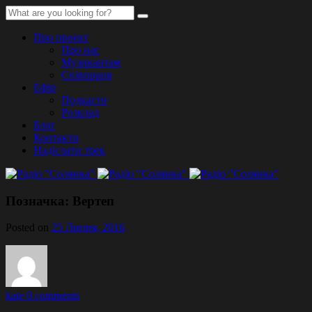
Про проект
Про нас
Музикантам
Співпраця
Ефір
Подкасти
Розклад
Блог
Контакти
Надіслати трек
Позначка:
Вертеп
Posted on
25 Липня, 2016
kate
0 comments