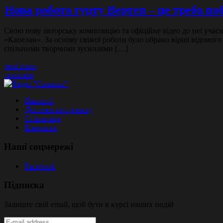
Нова робота гурту Вертеп – це треба по
Свою нову авторську композицію та офіційне відео до неї учас
«Капелан». За основу свіжої роботи було обрано вірші відомог
спільними творчими зусиллями […]
read more
comment
Вакансії
Допомогти проекту
Співпраця
Контакти
Наші соцмережі
Facebook
Підписка
Залиште свій email, щоб бути в курсі наших подій