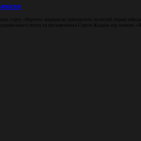
бачити
ники гурту «Вертеп» вирішили присвятити нелегкій справі військ
о українського поета та письменника Сергія Жадана під назвою «