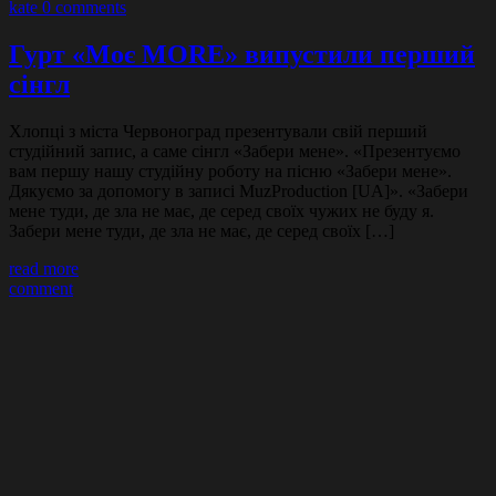
kate
0 comments
Гурт «Моє MORE» випустили перший
сiнгл
Хлопцi з мicта Червоноград презентували свій перший
студiйний запис, а саме сiнгл «Забери мене». «Презентуємо
вам першу нашу студійну роботу на пісню «Забери мене».
Дякуємо за допомогу в записі MuzProduction [UA]». «Забери
мене туди, де зла не має, де серед своïх чужих не буду я.
Забери мене туди, де зла не має, де серед своïх […]
read more
comment