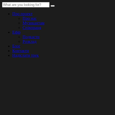
Про проект
Про нас
Музикантам
Співпраця
Ефір
Подкасти
Розклад
Блог
Контакти
Надіслати трек