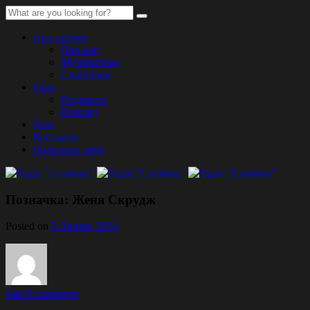
Про проект
Про нас
Музикантам
Співпраця
Ефір
Подкасти
Розклад
Блог
Контакти
Надіслати трек
Позначка:
Женя Скрудж
Posted on
3 Липня, 2016
kate
0 comments