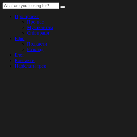
Про проект
Про нас
Музикантам
Співпраця
Ефір
Подкасти
Розклад
Блог
Контакти
Надіслати трек