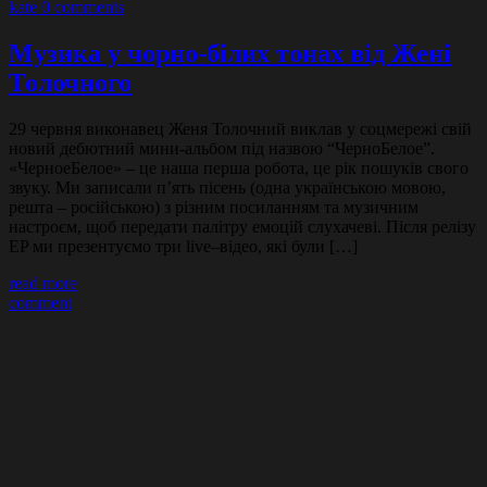
kate
0 comments
Музика у чорно-білих тонах від Жені
Толочного
29 червня виконавец Женя Толочний виклав у соцмережі свій
новий дебютний мини-альбом під назвою “ЧерноБелое”.
«ЧерноеБелое» – це наша перша робота, це рік пошуків свого
звуку. Ми записали п’ять пісень (одна українською мовою,
решта – російською) з різним посиланням та музичним
настроєм, щоб передати палітру емоцій слухачеві. Після релізу
EP ми презентуємо три live–відео, які були […]
read more
comment