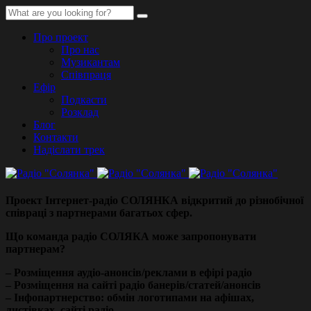
Про проект
Про нас
Музикантам
Співпраця
Ефір
Подкасти
Розклад
Блог
Контакти
Надіслати трек
Проект Інтернет-радіо СОЛЯНКА відкритий до різнобічної
співраці з партнерами багатьох сфер.
Що команда радіо СОЛЯКА може запропонувати
партнерам?
– Розміщення аудіо-анонсів/реклами в ефірі радіо
– Розміщення на сайті радіо банерів/статей/анонсів
– Інфопартнерство: обмін логотипами на афішах,
листівках, сайті радіо