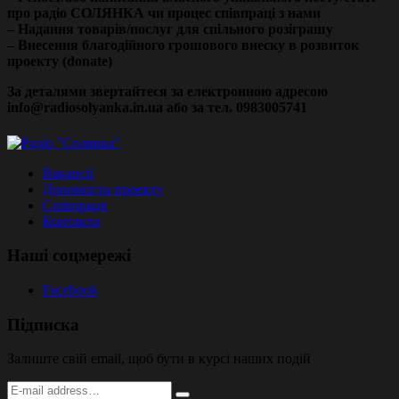
про радіо СОЛЯНКА чи процес співпраці з нами
– Надання товарів/послуг для спільного розіграшу
– Внесення благодійного грошового внеску в розвиток
проекту (donate)
За деталями звертайтеся за електронною адресою
info@radiosolyanka.in.ua або за тел. 0983005741
Вакансії
Допомогти проекту
Співпраця
Контакти
Наші соцмережі
Facebook
Підписка
Залиште свій email, щоб бути в курсі наших подій