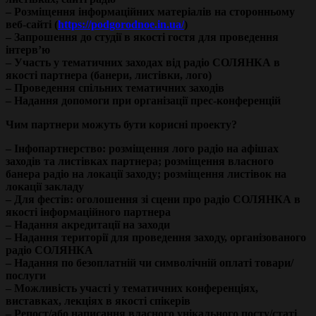
– Розміщення інформаційних матеріалів на сторонньому
веб-сайті (
https://podgorodnoe.in.ua/
)
– Запрошення до студії в якості гостя для проведення
інтерв’ю
– Участь у тематичних заходах від радіо СОЛЯНКА в
якості партнера (банери, листівки, лого)
– Проведення спільних тематичних заходів
– Надання допомоги при організації прес-конференцій
Чим партнери можуть бути корисні проекту?
– Інфопартнерство: розміщення лого радіо на афішах
заходів та листівках партнера; розміщення власного
банера радіо на локації заходу; розміщення листівок на
локації закладу
– Для фестів: оголошення зі сцени про радіо СОЛЯНКА в
якості інформаційного партнера
– Надання акредитації на заходи
– Надання території для проведення заходу, організованого
радіо СОЛЯНКА
– Надання по безоплатній чи символічній оплаті товари/
послуги
– Можливість участі у тематичних конференціях,
виставках, лекціях в якості спікерів
– Репост/або написання власного унікального посту/статі