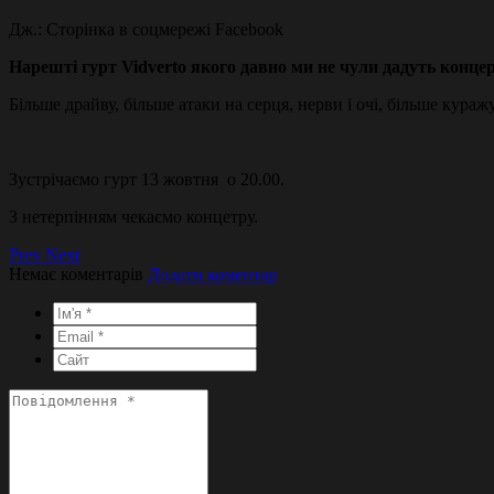
Дж.: Сторінка в соцмережі Facebook
Нарешті гурт Vidverto якого давно ми не чули дадуть конце
Більше драйву, більше атаки на серця, нерви і очі, більше куражу
Зустрічаємо гурт 13 жовтня о 20.00.
З нетерпінням чекаємо концетру.
Prev
Next
Немає коментарів
Додати коментар