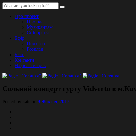
Про проект
Про нас
Музикантам
Співпраця
Ефір
Подкасти
Розклад
Блог
Контакти
Надіслати трек
Cольний концерт гурту Vidverto в м.Ка
Posted by kate on
9 Жовтня, 2017