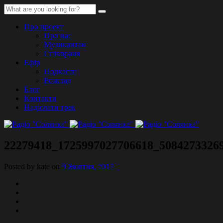
Про проект
Про нас
Музикантам
Співпраця
Ефір
Подкасти
Розклад
Блог
Контакти
Надіслати трек
22279418_1725997027706618_5084273326
Posted by kate on
9 Жовтня, 2017