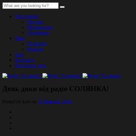
Про проект
Про нас
Музикантам
Співпраця
Ефір
Подкасти
Розклад
Блог
Контакти
Надіслати трек
День дяки від радіо СОЛЯНКА!
Posted by kate on
27 Жовтня, 2016