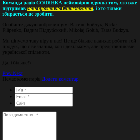
Команда радіо СОЛЯНКА неймовірно вдячна тим, хто вже
підтримав
наш проект на Спільнокошті
, і хто тільки
збирається це зробити.
Особисте дякую доброчинцям: Василь Бойчук, Nicke
Filipenko, Вадим Піддубський, Mikolaj Golub, Taras Budzyn.
Ми цінуємо таку віру в нас! Це ще більше надихає робити той
продук, що є визнаним, хоч і декількома, але представниками
української спільноти.
Далі більше!)
Prev
Next
Немає коментарів
Додати коментар