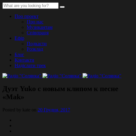
Про проект
Про нас
Музикантам
Співпраця
Ефір
Подкасти
Розклад
Блог
Контакти
Надіслати трек
Дуэт Yuko с новым клипом к песне
«Маk»
Posted by kate on
20 Грудня, 2017