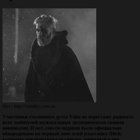
Ист.: http://notatky.com.ua
Участники столичного дуэта Yuko не перестают радовать
всех любителей музыкальных экспериментов своими
новинками. И вот, совсем недавно было официально
обнародовано их первый лонг-плей пластинку Ditch,
которому предшествовали синглы, дебютный клип