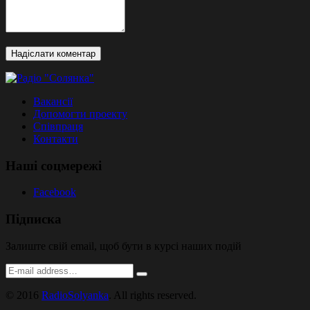
Вакансії
Допомогти проекту
Співпраця
Контакти
Наші соцмережі
Facebook
Підписка
Залиште свій email, щоб бути в курсі наших подій
© 2016
RadioSolyanka
. All rights reserved.