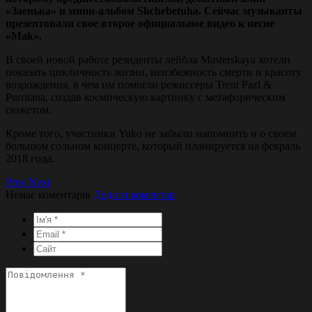
«Заенька» и мини-альбом Shchebetuha. Сейчас музыканты
презентовали свое второе официальное видео к песне
«Маk».
В своей новой работе резиденты лейбла Masterskaya хотели
показать цикличность жизни, неизбежность смерти и красоту
возрождения, в чем им помогли режиссеры Trent Pazl &
Purritana, создав космическую картинку с метафорическим
сюжетом.
Кроме того, участники Yuko не забыли напомнить и о своем
большом сольном концерте, который планируется на февраль
2018 года.
Prev
Next
Немає коментарів
Додати коментар