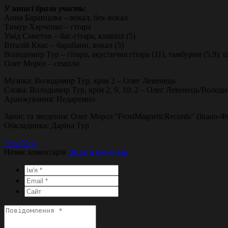
У записі брали участь:
Анна Баранцова – вокал, бек-вокал
Тимур Харченко – гітара
Умід Саметов – бас-гітара, клавіші (5)
Віталій Квас – барабани, вокал (5)
Володимир Тур – гітара, акустична гітара (11), тамбурин (5,9), ш
Олег Мороз – семпли
Музика: Володимир Тур, крім 2 – Олег Левенець
Слова: Володимир Тур, крім 2, 9, 10; 2 – Олег Левенець/Воло
Аранжування: Недаремно.
Запис та зведення: Олег Мороз “FrostMagneticRecords” (Івано-Ф
Обкладинка: Даріна Тур
Prev
Next
Немає коментарів
Додати коментар