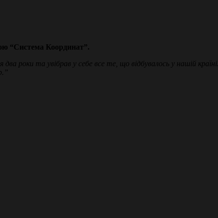
вою “Система Координат”.
 два роки та увібрав у себе все те, що відбувалось у нашій краї
р.”