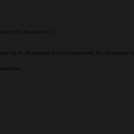
ейкер (10), бек-вокал (11)
димир Тур, 9 – Володимир Тур/Анна Баранцова, 10 – Володимир Т
ранківськ)