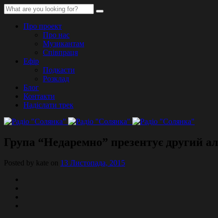
Про проект
Про нас
Музикантам
Співпраця
Ефір
Подкасти
Розклад
Блог
Контакти
Надіслати трек
Група “Недаремно” презентує другий а
Posted by kate on
13 Листопада, 2015