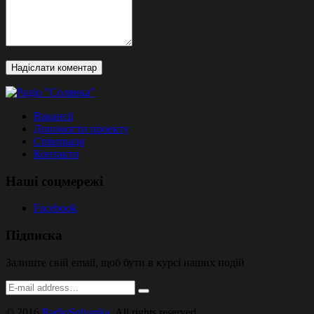
Вакансії
Допомогти проекту
Співпраця
Контакти
Наші соцмережі
Facebook
Підписка
Залиште свій email, щоб бути в курсі наших подій
© 2016
RadioSolyanka
. All rights reserved.