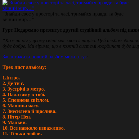
“Знайди своє у просторі та часі, тримайся правди та буде
вічний мир…”
Гурт Недаремно презентує другий студійний альбом під наз
“Кожна річ у цьому світі має свою історію. Цей альбом збирався
буде добре. Ми віримо, що в кожній системі координат буде ми
Завантажити повний альбом можна тут
:
Трек лист альбому:
1.Інтро.
2. Де ти є.
3. Зустрічі в метро.
4. Палатиму в тобі.
5. Сповнена світлом.
6. Машина часу.
7. Знесилена й щаслива.
8. Пітер Пен.
9. Мальви.
10. Все навколо неважливо.
11. Тільки любов.