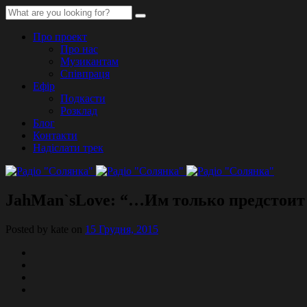
Про проект
Про нас
Музикантам
Співпраця
Ефір
Подкасти
Розклад
Блог
Контакти
Надіслати трек
JahMan`sLove: “…Им только предстоит 
Posted by kate on
15 Грудня, 2015