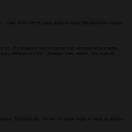
 – тоже хотел нести идею добра и мира. Музыкантов собрал
т.п. И в общем и тоге в списке гор, которые есть в мире,
илось JahManLoveToo – Джаман тоже любит. Это тоже не
 качать. Хотелось бы, что бы это были люди от мала до велика.