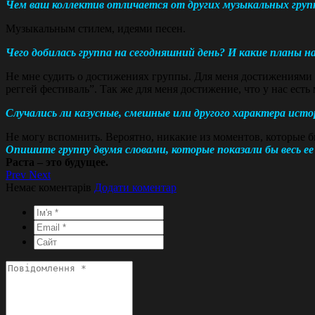
Чем ваш коллектив отличается от других музыкальных груп
Музыкальным стилем, идеями песен.
Чего добилась группа на сегодняшний день? И какие планы 
Не мне судить о достижениях группы. Для меня достижениями 
реггей фестиваль”. Так же для меня достижение, что у нас есть
Случались ли казусные, смешные или другого характера ис
Не могу вспомнить. Вероятно, никакие из моментов, которые 
Опишите группу двумя словами, которые показали бы весь ее
Раста – это будущее.
Prev
Next
Немає коментарів
Додати коментар