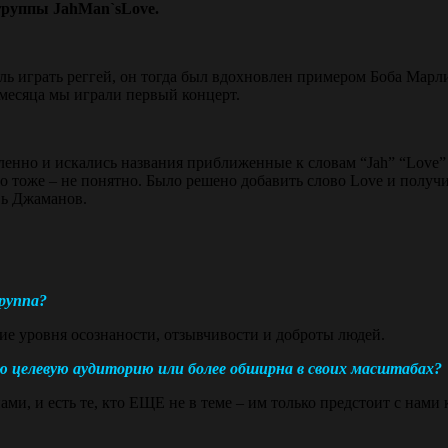
группы JahMan`sLove.
ь играть реггей, он тогда был вдохновлен примером Боба Марли
3 месяца мы играли первый концерт.
енно и искались названия приближенные к словам “Jah” “Love” и 
о тоже – не понятно. Было решено добавить слово Love и получ
вь Джаманов.
группа?
е уровня осознаности, отзывчивости и доброты людей.
ю целевую аудиторию или более обширна в своих масштабах?
 нами, и есть те, кто ЕЩЕ не в теме – им только предстоит с нами