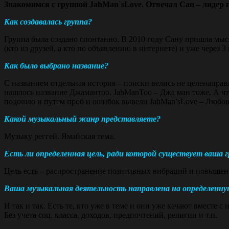
Знакомимся с группой JahMan`sLove. Отвечал Сан – лидер 
Как создавалась группа?
Группа была создано спонтанно. В 2010 году Сану пришла мысл
(кто из друзей, а кто по объявлению в интернете) и уже через 
Как было выбрано название?
С названием отдельная история – поиски велись не целенаправл
нашлось название Джамантоо. JahManToo – Джа ман тоже. А чт
подошло и путем проб и ошибок вывели JahMan’sLove – Любо
Какой музыкальный жанр представляете?
Музыку реггей. Ямайская тема.
Есть ли определенная цель, ради которой существует ваша 
Цель есть – распространение позитивных вибраций и повышени
Ваша музыкальная деятельность направлена на определенну
И так и так. Есть те, кто уже в теме и они уже качают вместе с
Без учета соц. класса, доходов, предпочтений, религии и т.п.