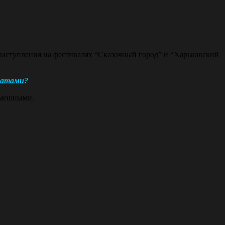
выступления на фестивалях “Сказочный город” и “Харьковский
анатами?
 смешными.