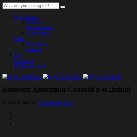
Про проект
Про нас
Музикантам
Співпраця
Ефір
Подкасти
Розклад
Блог
Контакти
Надіслати трек
Концерт Христини Соловій в м.Дніпрі
Posted by kate on
25 Вересня, 2017