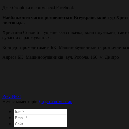
Дж.: Сторінка в соцмережі Facebook
Найближчим часом розпочнеться Всеукраїнський тур Христини
листопада.
Христина Соловій – українська співачка, вона і музикант, і авто
сучасних аранжуваннях.
Концерт проходитиме в БК Машинобудівників та розпочнеться 
Адреса БК Машинобудівників: вул. Робоча, 166, м. Дніпро
Prev
Next
Немає коментарів
Додати коментар