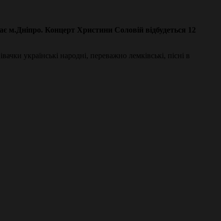
ає м.Дніпро. Концерт Христини Соловій відбудеться 12
івачки українські народні, переважно лемківські, пісні в