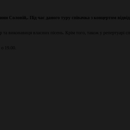
 Соловій,. Під час даного туру співачка з концертом відвід
р та виконавиця власних пісень. Крім того, також у репертуарі сп
о 19.00.