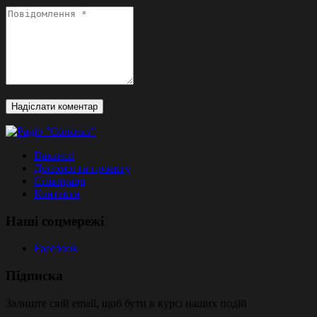
Вакансії
Допомогти проекту
Співпраця
Контакти
Наші соцмережі
Facebook
Підписка
Залиште свій email, щоб бути в курсі наших подій