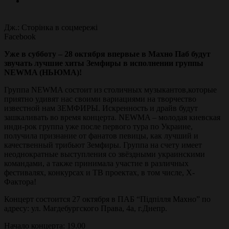
Дж.: Сторінка в соцмережі
Facebook
Уже в субботу – 28 октября впервые в Махно Паб будут
звучать лучшие хиты Земфиры в исполнении группы
NEWMA (НЬЮМА)!
Группа NEWMA состоит из столичных музыкантов,которые
приятно удивят нас своими вариациями на творчество
известной нам ЗЕМФИРЫ. Искренность и драйв будут
зашкаливать во время концерта.
NEWMA – молодая киевская
инди-рок группа уже после первого тура по Украине,
получила признание от фанатов певицы, как лучший и
качественный трибьют Земфиры. Группа на счету имеет
неоднократные выступления со звёздными украинскими
командами, а также принимала участие в различных
фестивалях, конкурсах и ТВ проектах, в том числе, X-
Фактора!
Концерт состоится 27 октября в ПАБ “Підпілля Махно” по
адресу: ул. Магдебургского Права, 4а, г.Днепр.
Начало концерта: 19.00