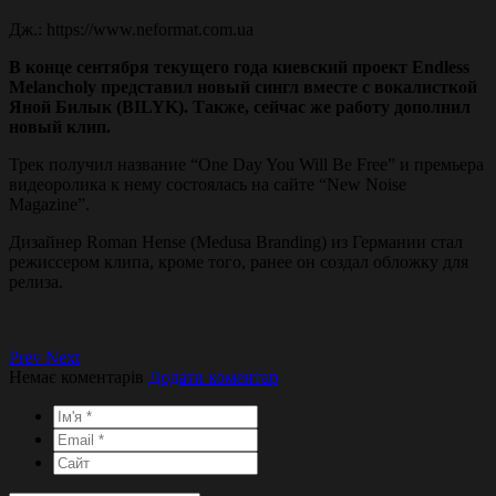
Дж.: https://www.neformat.com.ua
В конце сентября текущего года киевский проект Endless
Melancholy представил новый сингл вместе с вокалисткой
Яной Билык (BILYK). Также, сейчас же работу дополнил
новый клип.
Трек получил название “One Day You Will Be Free” и премьера
видеоролика к нему состоялась на сайте “New Noise
Magazine”.
Дизайнер Roman Hense (Medusa Branding) из Германии стал
режиссером клипа, кроме того, ранее он создал обложку для
релиза.
Prev
Next
Немає коментарів
Додати коментар