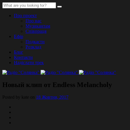
Про проект
Про нас
Музикантам
Співпраця
Ефір
Подкасти
Розклад
Блог
Контакти
Надіслати трек
Новый клип от Endless Melancholy
Posted by kate on
18 Жовтня, 2017