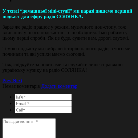
У теплі “домашньої міні-студії” ми наразі пишемо перший
подкаст для ефіру радіо СОЛЯНКА.
Зараз же радіо працює у режимі музичного нон-стопу, тож
вливання у нього подскастів – є необхідним. І ми робимо у
цьому перші спроби. Як це буде, судити вам, дорогі слухачі.
Темою подкасту ми вибрали історію нашого радіо, з чого ми
починали та які успіхи маємо сьогодні.
Тож, слідкуйте за новинами та слухайте лише справжню
українську музику на радіо СОЛЯНКА!
Prev
Next
Немає коментарів
Додати коментар