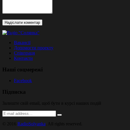
Вакансії
Допомогти проекту
Співпраця
Контакти
Наші соцмережі
Facebook
Підписка
Залиште свій email, щоб бути в курсі наших подій
© 2016
RadioSolyanka
. All rights reserved.