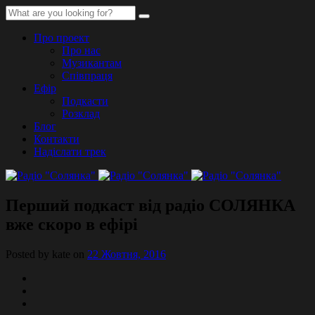
Про проект
Про нас
Музикантам
Співпраця
Ефір
Подкасти
Розклад
Блог
Контакти
Надіслати трек
Перший подкаст від радіо СОЛЯНКА
вже скоро в ефірі
Posted by kate on
22 Жовтня, 2016