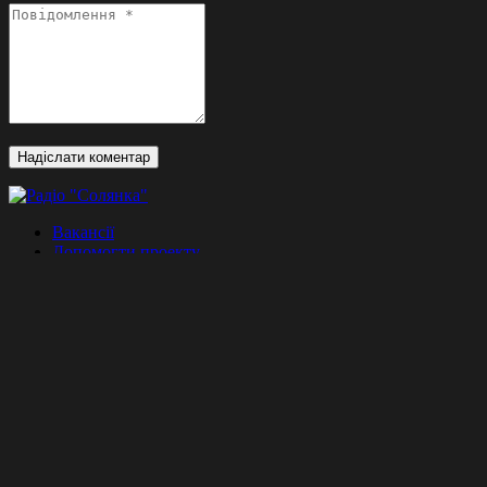
Вакансії
Допомогти проекту
Співпраця
Контакти
Наші соцмережі
Facebook
Підписка
Залиште свій email, щоб бути в курсі наших подій