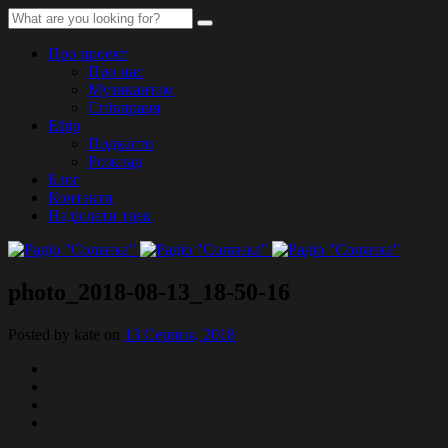
Про проект
Про нас
Музикантам
Співпраця
Ефір
Подкасти
Розклад
Блог
Контакти
Надіслати трек
photo_2018-08-13_18-50-16
Posted by kate on
13 Серпня, 2018