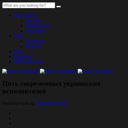
Про проект
Про нас
Музикантам
Співпраця
Ефір
Подкасти
Розклад
Блог
Контакти
Надіслати трек
Пять современных украинских
исполнителей
Posted by kate on
24 Жовтня, 2017