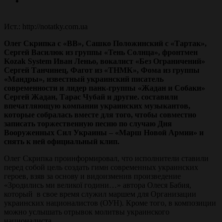
Ист.: http://notatky.com.ua
Олег Скрипка с «ВВ», Сашко Положинский с «Тартак»,
Сергей Василюк из группы «Тень Солнца», фронтмен
Kozak System Иван Леньо, вокалист «Без Ограничений»
Сергей Танчинец, Фагот из «ТНМК», Фома из группы
«Мандры», известный украинский писатель
современности и лидер панк-группы «Жадан и Собаки»
Сергей Жадан, Тарас Чубай и другие. составили
впечатляющую компании украинских музыкантов,
которые собралась вместе для того, чтобы совместно
записать торжественную песню по случаю Дня
Вооруженных Сил Украины – «Марш Новой Армии» и
снять к ней официальный клип.
Олег Скрипка проинформировал, что исполнители ставили
перед собой цель создать гимн современных украинских
героев, взяв за основу и видоизменив произведение
«Зродились ми великої години…» автора Олеся Бабия,
который в свое время служил маршем для Организации
украинских националистов (ОУН). Кроме того, в композиции
можно услышать отрывок молитвы украинского
националиста.