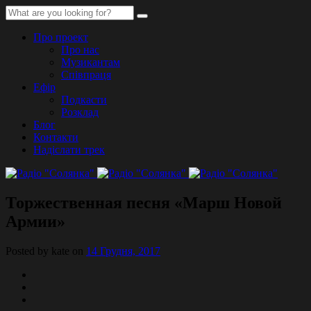
Про проект
Про нас
Музикантам
Співпраця
Ефір
Подкасти
Розклад
Блог
Контакти
Надіслати трек
Торжественная песня «Марш Новой
Армии»
Posted by kate on
14 Грудня, 2017