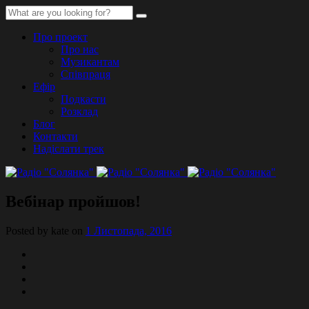
Про проект
Про нас
Музикантам
Співпраця
Ефір
Подкасти
Розклад
Блог
Контакти
Надіслати трек
Вебінар пройшов!
Posted by kate on
1 Листопада, 2016