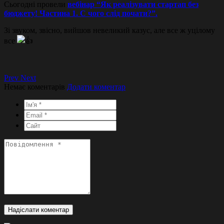
Сьогодні провели
вебінар “Як реалізувати стартап без
бюджету! Частина 1. С чого слід почати?”.
Зі звуком, звісно, вийшов невеликий казус, але все ж уцілому
все
Prev
Next
Немає коментарів
Додати коментар