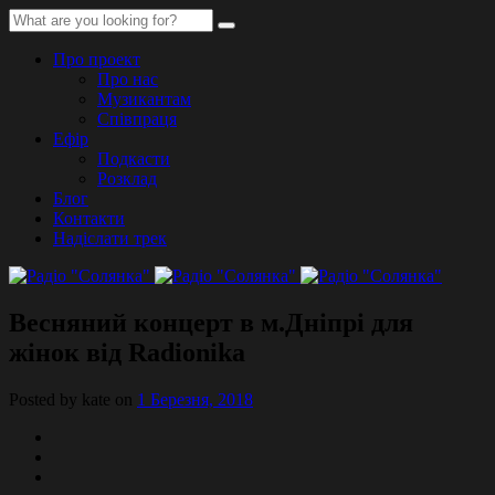
Про проект
Про нас
Музикантам
Співпраця
Ефір
Подкасти
Розклад
Блог
Контакти
Надіслати трек
Весняний концерт в м.Дніпрі для
жінок від Radiоnika
Posted by kate on
1 Березня, 2018