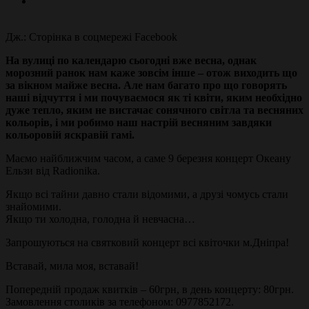
Дж.: Сторінка в соцмережі Facebook
На вулиці по календарю сьогодні вже весна, однак
морозний ранок нам каже зовсім інше – отож виходить що
за вікном майже весна. Але нам багато про що говорять
наші відчуття і ми почуваємося як ті квіти, яким необхідно
дуже тепло, яким не вистачає сонячного світла та весняних
кольорів, і ми робимо наш настрій весняним завдяки
кольоровій яскравій гамі.
Маємо найближчим часом, а саме 9 березня концерт Океану
Ельзи від Radiоnika.
Якщо всі тайни давно стали відомими, а друзі чомусь стали
знайомими.
Якщо ти холодна, голодна й невчасна…
Запрошуються на святковий концерт всі квіточки м.Дніпра!
Вставай, мила моя, вставай!
Попередній продаж квитків – 60грн, в день концерту: 80грн.
Замовлення столиків за телефоном: 0977852172.