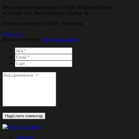
Місце проведення концерту: ПАБ “Підпілля Махно”,
м.Дніпро, вул. Магдебурзького Права, 4а.
Початок концерту о 19.00 – 9 березня.
Prev
Next
Немає коментарів
Додати коментар
Вакансії