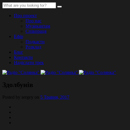
Про проект
Про нас
Музикантам
Співпраця
Ефір
Подкасти
Розклад
Блог
Контакти
Надіслати трек
Здолбунів
Posted by sergey on
5 Травня, 2017