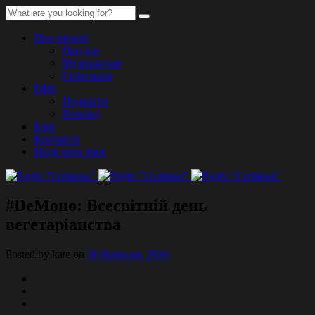
Про проект
Про нас
Музикантам
Співпраця
Ефір
Подкасти
Розклад
Блог
Контакти
Надіслати трек
#DeМоно: Всесвітній день
вегетаріанства
Posted by kate on
30 Вересня, 2016