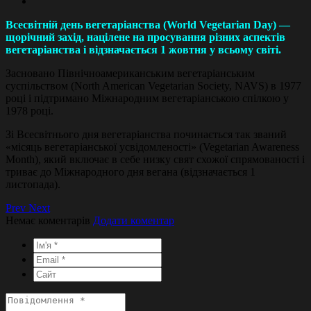
Всесвітній день вегетаріанства (World Vegetarian Day) —
щорічний захід, націлене на просування різних аспектів
вегетаріанства і відзначається 1 жовтня у всьому світі.
Засновано Північноамериканським вегетаріанським
суспільством (North American Vegetarian Society, NAVS) в 1977
році і підтримано Міжнародним вегетаріанською спілкою у
1978 році.
Зі Всесвітнього дня вегетаріанства починається так званий
«місяць вегетаріанської усвідомленості» (Vegetarian Awareness
Month), який включає в себе низку свят схожої спрямованості і
триває до Міжнародного дня вегана (відзначається 1
листопада).
Prev
Next
Немає коментарів
Додати коментар